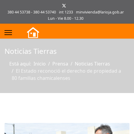
380 44 53738 - 380 44 53740
int 1233
minvivienda@larioja.gob.ar
Lun - Vie 8.00 - 12.30
s.
Noticias Tierras
Está aquí:
Inicio
Prensa
Noticias Tierras
El Estado reconoció el derecho de propiedad a
80 familias chamicalenses