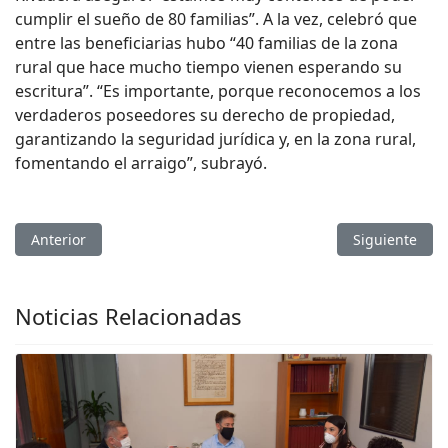
cumplir el sueño de 80 familias”. A la vez, celebró que
entre las beneficiarias hubo “40 familias de la zona
rural que hace mucho tiempo vienen esperando su
escritura”. “Es importante, porque reconocemos a los
verdaderos poseedores su derecho de propiedad,
garantizando la seguridad jurídica y, en la zona rural,
fomentando el arraigo”, subrayó.
Artículo anterior: El Gobierno Provincial avanza en la puesta 
Artículo sigui
Anterior
Siguiente
Noticias Relacionadas