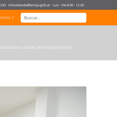
1233
minvivienda@larioja.gob.ar
Lun - Vie 8.00 - 12.30
Buscar
Prensa
Type 2 or more characters for results.
 pobladores rurales de Independencia