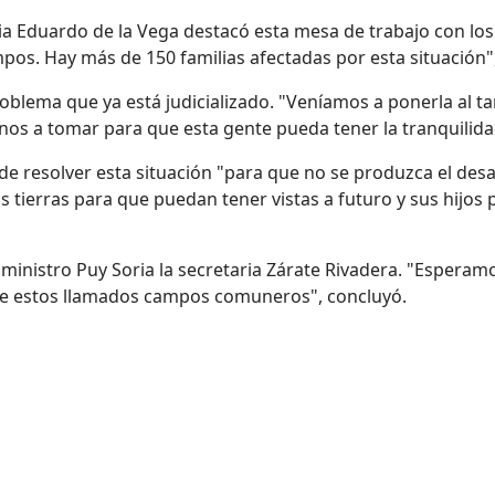
ia Eduardo de la Vega destacó esta mesa de trabajo con lo
pos. Hay más de 150 familias afectadas por esta situación",
roblema que ya está judicializado. "Veníamos a ponerla al tan
nos a tomar para que esta gente pueda tener la tranquili
de resolver esta situación "para que no se produzca el desa
 tierras para que puedan tener vistas a futuro y sus hijos
l ministro Puy Soria la secretaria Zárate Rivadera. "Esper
s de estos llamados campos comuneros", concluyó.
on avanzar en la ubicación de un complejo de formación policial