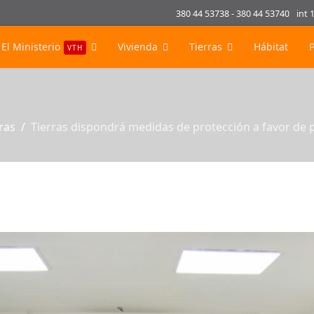
380 44 53738 - 380 44 53740
int 
El Ministerio
Vivienda
Tierras
Hábitat
VTH
ras
Tierras dispondrá medidas de protección a favor de