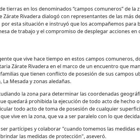
de tierras en los denominados “campos comuneros” de la 
ne Zárate Rivadera dialogó con representantes de las más de
do por esta situación e instruyó que los acompañemos para 
mesa de trabajo y el compromiso de desplegar acciones en 
 gente que vive hace tiempo en estos campos comuneros, d
cretaria Zárate Rivadera en el marco de un encuentro que m
familias que tienen conflicto de posesión de sus campos ubi
, La Mesada y zonas aledañas.
studiando la zona para determinar las coordenadas geográfi
que quedará prohibida la ejecución de todo acto de hecho o
articular todo acto de toma de posesión de cualquier superfi
ue vive en la zona, que va a ser paralelo con lo que decida l
 ser partícipes y colaborar "cuando tomemos las medidas en
rindar las medidas de protección", aseveró.