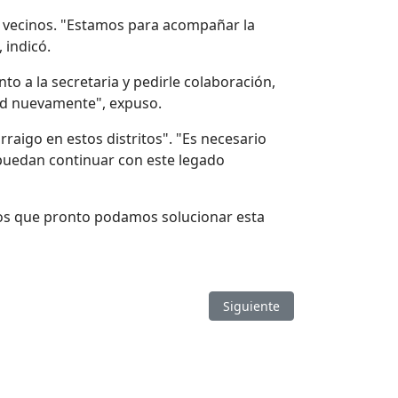
s vecinos. "Estamos para acompañar la
 indicó.
to a la secretaria y pedirle colaboración,
dad nuevamente", expuso.
rraigo en estos distritos". "Es necesario
 puedan continuar con este legado
amos que pronto podamos solucionar esta
Artículo siguiente: Ante la ve
Siguiente