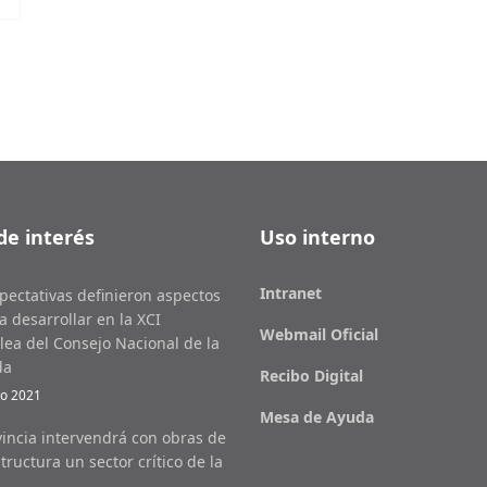
de interés
Uso interno
Intranet
pectativas definieron aspectos
a desarrollar en la XCI
Webmail Oficial
ea del Consejo Nacional de la
da
Recibo Digital
o 2021
Mesa de Ayuda
vincia intervendrá con obras de
tructura un sector crítico de la
l