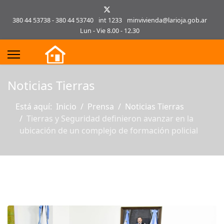
380 44 53738 - 380 44 53740
int 1233
minvivienda@larioja.gob.ar
Lun - Vie 8.00 - 12.30
s.
Noticias Tierras
Está aquí:
Inicio
Prensa
Noticias Tierras
Tierras y Seguridad definieron avanzar en la
ubicación de un complejo de formación policial