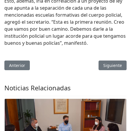
Esto, además, iría en correlación a un proyecto de ley
que apunta a la separación de cada una de las
mencionadas escuelas formativas del cuerpo policial,
agregó el secretario. “Esta es la primera reunión. Creo
que vamos por buen camino. Debemos darle a la
institución policial un lugar acorde para que tengamos
buenos y buenas policías”, manifestó.
Artículo anterior: El Ministerio de Vivienda asumió el compr
Artículo sigu
Anterior
Siguiente
Noticias Relacionadas