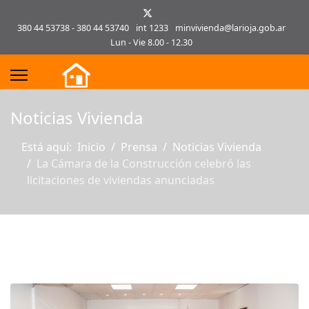
380 44 53738 - 380 44 53740
int 1233
minvivienda@larioja.gob.ar
Lun - Vie 8.00 - 12.30
s.
Noticias Vivienda
Está aquí:
Inicio
Prensa
Noticias Vivienda
La Cámara de la Construcción celebró las
licitaciones de viviendas anunciadas