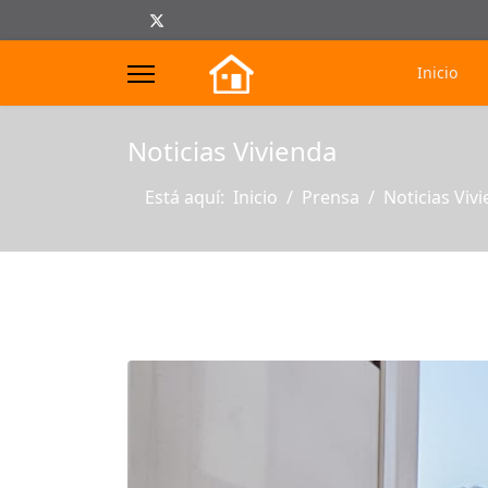
Inicio
s.
Noticias Vivienda
Está aquí:
Inicio
Prensa
Noticias Viv