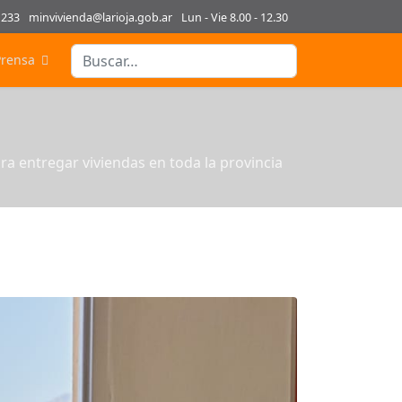
1233
minvivienda@larioja.gob.ar
Lun - Vie 8.00 - 12.30
Buscar
Prensa
Type 2 or more characters for results.
ara entregar viviendas en toda la provincia