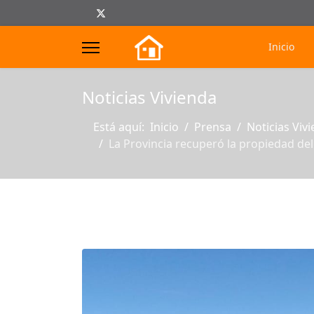
Inicio
s.
Noticias Vivienda
Está aquí:
Inicio
Prensa
Noticias Viv
La Provincia recuperó la propiedad de