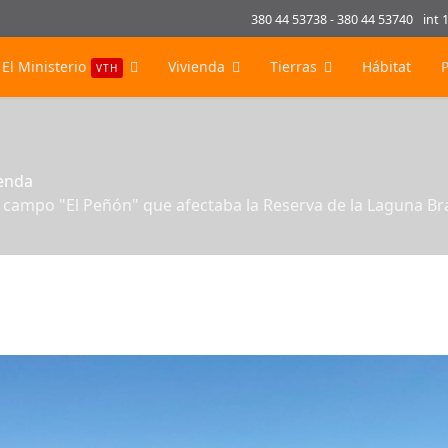
380 44 53738 - 380 44 53740
int 
El Ministerio
Vivienda
Tierras
Hábitat
VTH
ienda
l campo "El Peñón" que afectaba la Reserva de la Laguna Br