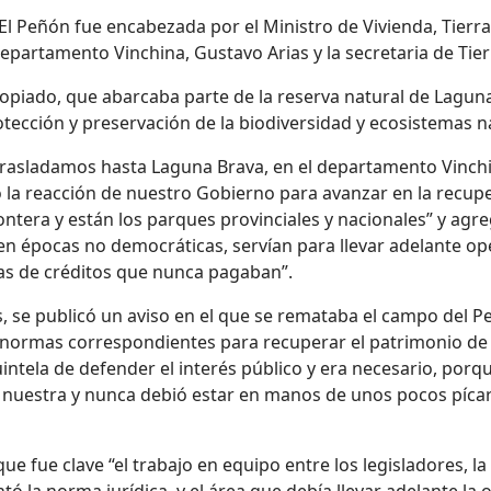
l Peñón fue encabezada por el Ministro de Vivienda, Tierras 
artamento Vinchina, Gustavo Arias y la secretaria de Tierr
ropiado, que abarcaba parte de la reserva natural de Lagun
rotección y preservación de la biodiversidad y ecosistemas n
 trasladamos hasta Laguna Brava, en el departamento Vinch
 la reacción de nuestro Gobierno para avanzar en la recupera
ontera y están los parques provinciales y nacionales” y agre
 en épocas no democráticas, servían para llevar adelante op
ias de créditos que nunca pagaban”.
 se publicó un aviso en el que se remataba el campo del Peñ
normas correspondientes para recuperar el patrimonio de t
intela de defender el interés público y era necesario, porq
s nuestra y nunca debió estar en manos de unos pocos pícar
 que fue clave “el trabajo en equipo entre los legisladores, l