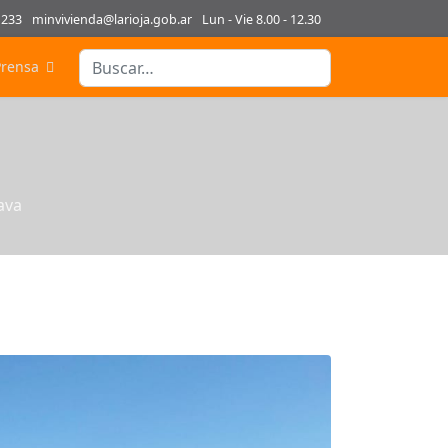
1233
minvivienda@larioja.gob.ar
Lun - Vie 8.00 - 12.30
Buscar
Prensa
Type 2 or more characters for results.
ava