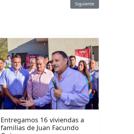
s Aplicados a los Organismos Públicos
Artículo siguiente: El gober
Siguiente
Entregamos 16 viviendas a
familias de Juan Facundo