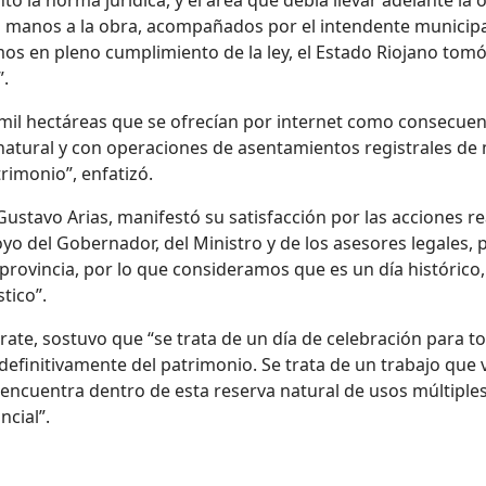
ó la norma jurídica, y el área que debía llevar adelante la o
s manos a la obra, acompañados por el intendente municipal.
os en pleno cumplimiento de la ley, el Estado Riojano tomó
”.
 mil hectáreas que se ofrecían por internet como consecuen
 natural y con operaciones de asentamientos registrales de
rimonio”, enfatizó.
ustavo Arias, manifestó su satisfacción por las acciones r
 del Gobernador, del Ministro y de los asesores legales, p
provincia, por lo que consideramos que es un día histórico
tico”.
Zárate, sostuvo que “se trata de un día de celebración para 
definitivamente del patrimonio. Se trata de un trabajo qu
encuentra dentro de esta reserva natural de usos múltiples 
ncial”.