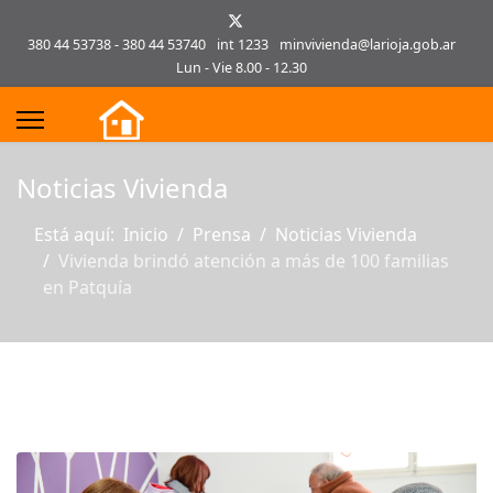
380 44 53738 - 380 44 53740
int 1233
minvivienda@larioja.gob.ar
Lun - Vie 8.00 - 12.30
s.
Noticias Vivienda
Está aquí:
Inicio
Prensa
Noticias Vivienda
Vivienda brindó atención a más de 100 familias
en Patquía