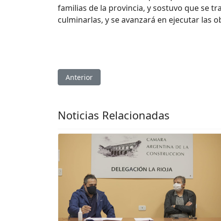
familias de la provincia, y sostuvo que se
culminarlas, y se avanzará en ejecutar las o
Artículo anterior: Con un moderno sitio web y 
Anterior
Noticias Relacionadas