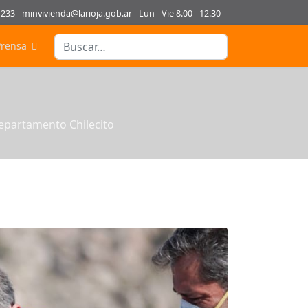
1233
minvivienda@larioja.gob.ar
Lun - Vie 8.00 - 12.30
Buscar
Prensa
Type 2 or more characters for results.
departamento Chilecito