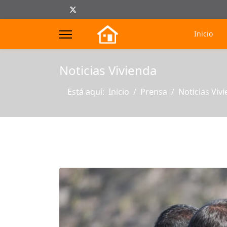
Inicio
s.
Noticias Vivienda
Está aquí:
Inicio
Prensa
Noticias Viv