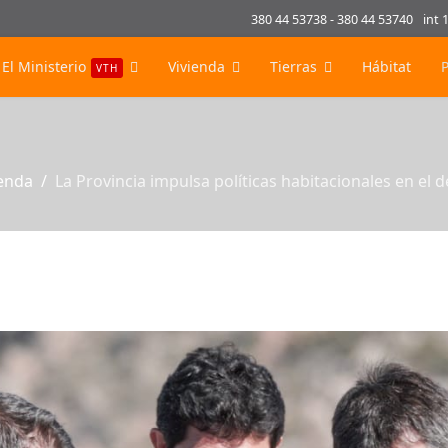
380 44 53738 - 380 44 53740
int 
El Ministerio
Vivienda
Tierras
Hábitat
VTH
ienda
La Provincia impulsa políticas habitacionales en el 