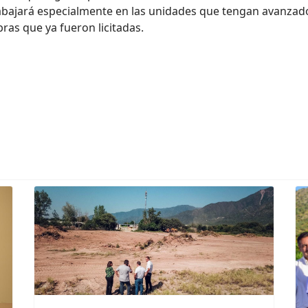
 trabajará especialmente en las unidades que tengan avanza
bras que ya fueron licitadas.
turnos online, el Ministerio de Vivienda brinda respuesta a las fam