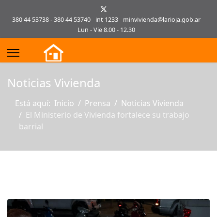
380 44 53738 - 380 44 53740
int 1233
minvivienda@larioja.gob.ar
Lun - Vie 8.00 - 12.30
s.
Noticias Vivienda
Está aquí:
Inicio
Prensa
Noticias Vivienda
El Ministerio de Vivienda fortalece su trabajo
barrial