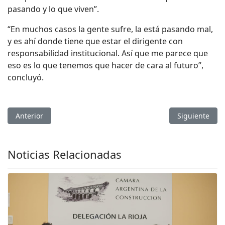
pasando y lo que viven”.
“En muchos casos la gente sufre, la está pasando mal,
y es ahí donde tiene que estar el dirigente con
responsabilidad institucional. Así que me parece que
eso es lo que tenemos que hacer de cara al futuro”,
concluyó.
Artículo anterior: Para Puy Soria urge encontrar soluciones r
Artículo sigui
Anterior
Siguiente
Noticias Relacionadas