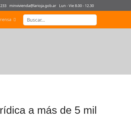
1233
minvivienda@larioja.gob.ar
Lun - Vie 8.00 - 12.30
Buscar
Prensa
Type 2 or more characters for results.
rídica a más de 5 mil