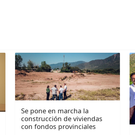
denamiento territorial para que las familias cuenten con sus escrit
Se pone en marcha la
construcción de viviendas
con fondos provinciales