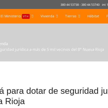
380 44 53738 - 380 44 53740
int 
El Ministerio
Vivienda
Tierras
Hábitat
VTH
ienda
uridad jurídica a más de 5 mil vecinos del B° Nueva Rioja
 para dotar de seguridad ju
a Rioja