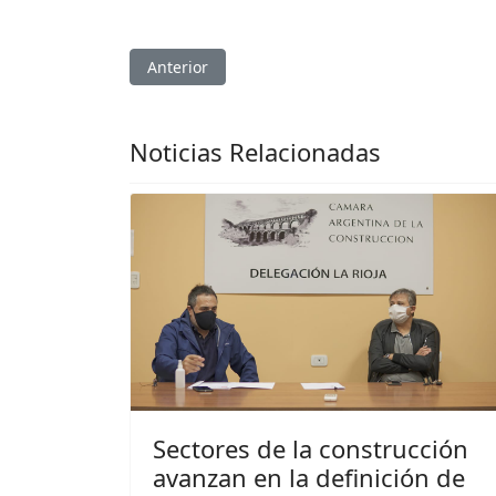
Artículo anterior: El Gobierno avanza con el or
Anterior
Noticias Relacionadas
Sectores de la construcción
avanzan en la definición de