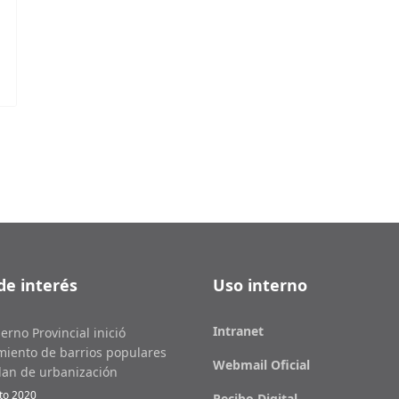
de interés
Uso interno
Intranet
erno Provincial inició
miento de barrios populares
Webmail Oficial
lan de urbanización
to 2020
Recibo Digital