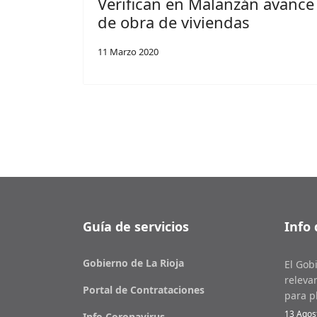
Verifican en Malanzán avance
de obra de viviendas
11 Marzo 2020
Guía de servicios
Info 
Gobierno de La Rioja
El Gobi
releva
Portal de Contrataciones
para p
13 Agos
Info Coronavirus