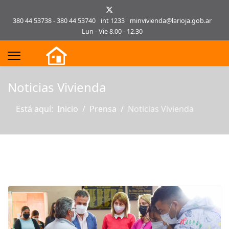
380 44 53738 - 380 44 53740
int 1233
minvivienda@larioja.gob.ar
Lun - Vie 8.00 - 12.30
s.
Noticias Vivienda
Está aquí:
Inicio
Prensa
Noticias Vivienda