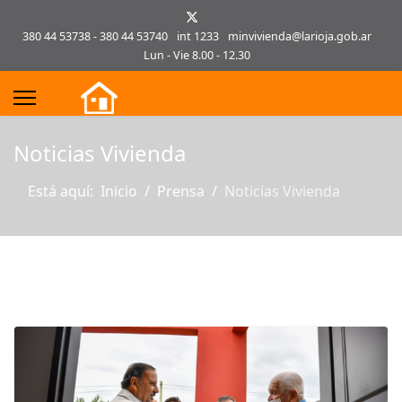
380 44 53738 - 380 44 53740
int 1233
minvivienda@larioja.gob.ar
Lun - Vie 8.00 - 12.30
s.
Noticias Vivienda
Está aquí:
Inicio
Prensa
Noticias Vivienda