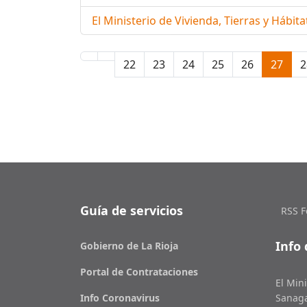
El Ministerio de Vivienda, Tierras y Hábit
22
23
24
25
26
27
2
Guía de servicios
RSS F
Info 
Gobierno de La Rioja
Portal de Contrataciones
El Mini
Info Coronavirus
Sanaga