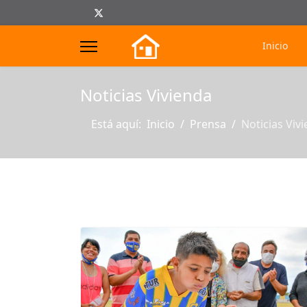
Inicio
s.
Noticias Vivienda
Está aquí:
Inicio
Prensa
Noticias Viv