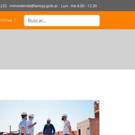
1233
minvivienda@larioja.gob.ar
Lun - Vie 8.00 - 12.30
Buscar
Prensa
Type 2 or more characters for results.