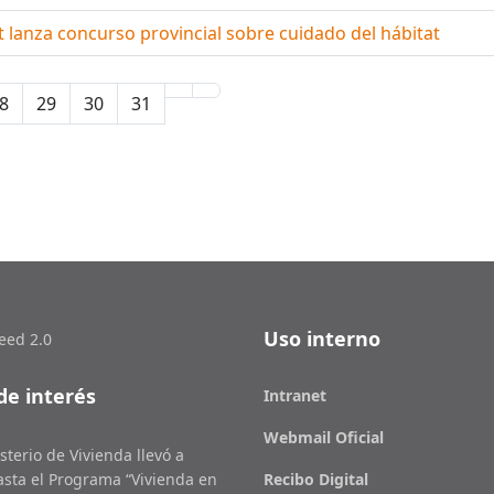
at lanza concurso provincial sobre cuidado del hábitat
8
29
30
31
Uso interno
eed 2.0
de interés
Intranet
Webmail Oficial
sterio de Vivienda llevó a
sta el Programa “Vivienda en
Recibo Digital