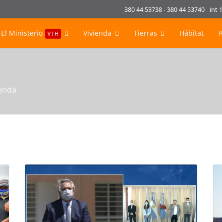
380 44 53738 - 380 44 53740
int 
El Ministerio
Vivienda
Tierras
Hábitat
VTH
ienda