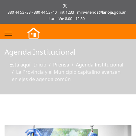
380 44 53738 - 380 44 53740
int 1233
minvivienda@larioja.gob.ar
Lun - Vie 8.00 - 12.30
s.
Agenda Institucional
Está aquí:
Inicio
Prensa
Agenda Institucional
La Provincia y el Municipio capitalino avanzan
en ejes de agenda común