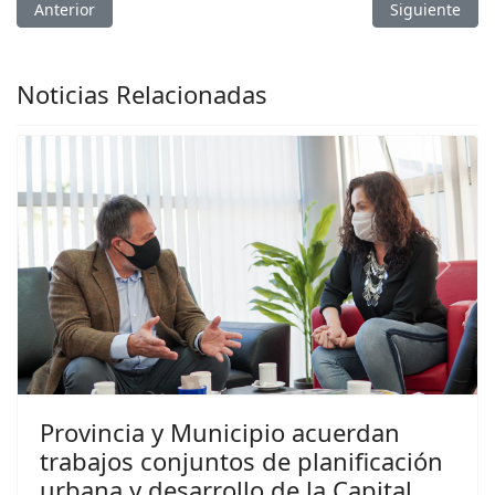
Artículo anterior: Avanzan en el ordenamiento territorial de S
Artículo sigui
Anterior
Siguiente
Noticias Relacionadas
Previous
Next
Provincia y Municipio acuerdan
trabajos conjuntos de planificación
urbana y desarrollo de la Capital