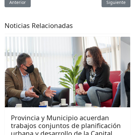
Artículo anterior: El Ministerio de Vivienda llevó a Sanagasta 
Artículo sigui
Anterior
Siguiente
Noticias Relacionadas
Previous
Next
Provincia y Municipio acuerdan
trabajos conjuntos de planificación
urbana y desarrollo de la Capital