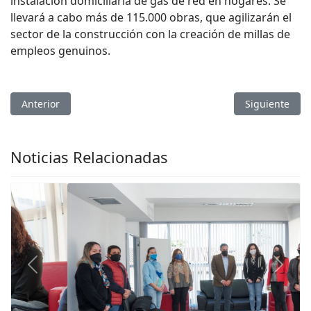
instalación domiciliaria de gas de red en hogares.
Se
llevará a cabo más de 115.000 obras, que agilizarán el
sector de la construcción con la creación de millas de
empleos genuinos.
Artículo anterior: El Ministerio de Vivienda reiteró qué áreas
Artículo sigu
Anterior
Siguiente
Noticias Relacionadas
Previous
Next