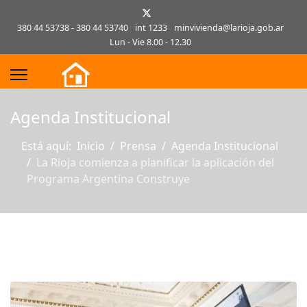
380 44 53738 - 380 44 53740
int 1233
minvivienda@larioja.gob.ar
Lun - Vie 8.00 - 12.30
s.
Agenda Institucional
Está aquí:
Inicio
Prensa
Agenda Institucional
La Rioja comienza a planificar la aplicación del
Programa Argentina Construye